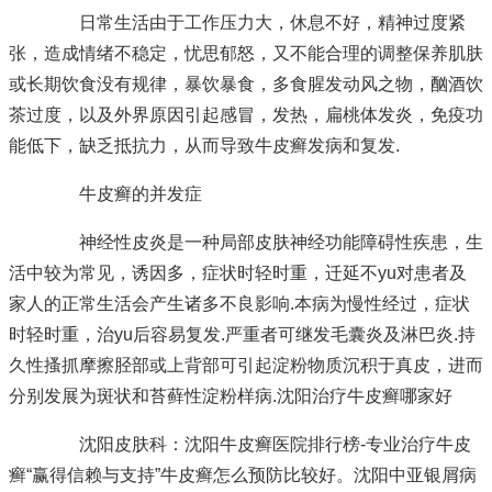
日常生活由于工作压力大，休息不好，精神过度紧
张，造成情绪不稳定，忧思郁怒，又不能合理的调整保养肌肤
或长期饮食没有规律，暴饮暴食，多食腥发动风之物，酗酒饮
茶过度，以及外界原因引起感冒，发热，扁桃体发炎，免疫功
能低下，缺乏抵抗力，从而导致牛皮癣发病和复发.
牛皮癣的并发症
神经性皮炎是一种局部皮肤神经功能障碍性疾患，生
活中较为常见，诱因多，症状时轻时重，迁延不yu对患者及
家人的正常生活会产生诸多不良影响.本病为慢性经过，症状
时轻时重，治yu后容易复发.严重者可继发毛囊炎及淋巴炎.持
久性搔抓摩擦胫部或上背部可引起淀粉物质沉积于真皮，进而
分别发展为斑状和苔藓性淀粉样病.沈阳治疗牛皮癣哪家好
沈阳皮肤科：沈阳牛皮癣医院排行榜-专业治疗牛皮
癣“赢得信赖与支持”牛皮癣怎么预防比较好。沈阳中亚银屑病