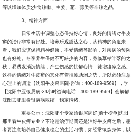
等以增加体质;少食辣椒、生姜、葱、蒜类等辛辣之品。
3、精神方面
日常生活中调整心态保持好心情，良好的情绪对牛皮
癣的治疗非常有好处。培养乐观豁达之心，从精神的角度来
看，我们应该保持精神健康，不受情绪等影响，对疾病的预防
也有好处。冬季养生保健不可缺少的内容，身临草枯叶落的之
秋，易诱发消沉情绪，产生伤感的忧郁心情，徒增凄凉之感。
这样的情绪对牛皮癣的恶化有着推波助澜之势，所以必须注意
心理上的调适
【沈阳牛皮癣医院·咨询：400-189-9569】
，学
【沈阳中亚银屑病·24小时咨询电话：400-189-9569】
会解郁
沈阳去哪里看银屑病
散结，稳定情绪。
重要公示：沈阳哪个专家治银屑病好[前十榜单]沈阳
那里看牛皮癣专业？不论是治疗期间还是治好牛皮癣之后，患
者要注意培养自己健康稳定的生活习惯，如经常锻炼身体，以